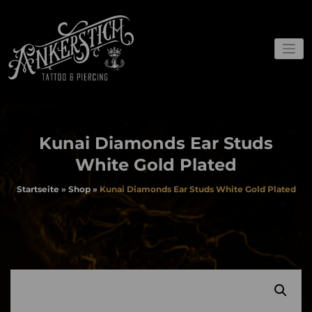
Zum
Inhalt
springen
Webshop und Gutscheine
Ankerstich
Kunai Diamonds Ear Studs
White Gold Plated
Startseite
»
Shop
»
Kunai Diamonds Ear Studs White Gold Plated