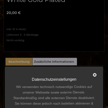
20,00
€
inkl. 19 % MwSt.
Lieferzeit:
3 - 5 Werktage
Nicht vorrätig
Beschreibung
Zusätzliche Informationen
Beschreibung
Datenschutzeinstellungen
Verleihen Sie Ihrem Look das gewisse Extra.
Wir verwenden technisch notwendige Cookies auf
unserer Webseite sowie externe Dienste.
Hergestellt aus hochwertigen Materialien, ist dieser Ohrring ein
Standardmäßig sind alle externen Dienste deaktiviert.
absolutes Must-Have für jeden Schmuckliebhaber.
Sie können diese jedoch nach belieben aktivieren &
Dieser Schmuck ist robust und langlebig und bleibt dank seiner