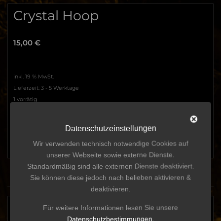
Crystal Hoop
15,00
€
inkl. 19 % MwSt.
Lieferzeit:
3 - 5 Werktage
1 vorrätig
Crystal
In den Warenkorb
Datenschutzeinstellungen
Hoop
Menge
Wir verwenden technisch notwendige Cookies auf
unserer Webseite sowie externe Dienste.
Standardmäßig sind alle externen Dienste deaktiviert.
Sie können diese jedoch nach belieben aktivieren &
Beschreibung
deaktivieren.
Beschreibung
Für weitere Informationen lesen Sie unsere
Datenschutzbestimmungen
.