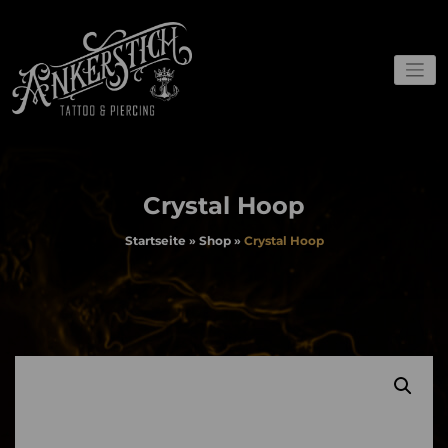
Zum
Inhalt
springen
Webshop und Gutscheine
Ankerstich
Crystal Hoop
Startseite
»
Shop
»
Crystal Hoop