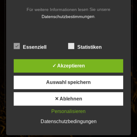
Für weitere Informationen lesen Sie unsere
Datenschutzbestimmungen
.
Essenziell
Statistiken
Ihr habt Fragen? Gerne könnt Ihr Euch jederzeit zu unseren
Öffnungszeiten bei uns melden!
✓ Akzeptieren
Montag-Freitag 11:00 - 18:00 Uhr
Schmiedestraße 6, 24376 Kappeln
Auswahl speichern
info@ankerstich.net
04642 9248666
0176 31118116
✕ Ablehnen
Personalisieren
Datenschutzbedingungen