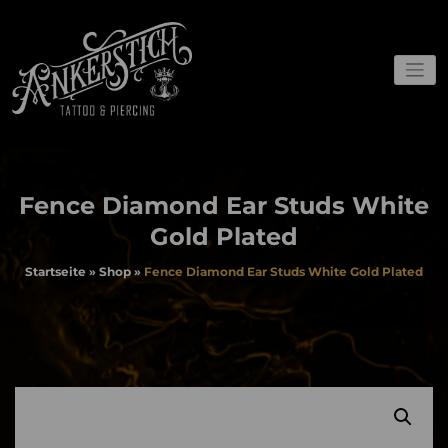
Zum
Inhalt
springen
Webshop und Gutscheine
Ankerstich
Fence Diamond Ear Studs White
Gold Plated
Startseite
»
Shop
»
Fence Diamond Ear Studs White Gold Plated