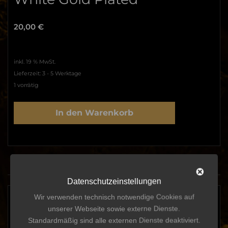
20,00
€
inkl. 19 % MwSt.
Lieferzeit:
3 - 5 Werktage
1 vorrätig
Fence
In den Warenkorb
Diamond
Ear
Studs
White
Gold
Plated
Beschreibung
Zusätzliche Informationen
Menge
Datenschutzeinstellungen
Wir verwenden technisch notwendige Cookies auf
Beschreibung
unserer Webseite sowie externe Dienste.
Verleihen Sie Ihrem Look das gewisse Extra.
Standardmäßig sind alle externen Dienste deaktiviert.