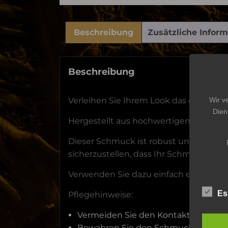
Beschreibung
Zusätzliche Infor
Beschreibung
Wir v
Verleihen Sie Ihrem Look das gewisse E
Dien
Hergestellt aus hochwertigen Materiali
Dieser Schmuck ist robust und langleb
sicherzustellen, dass Ihr Schmuck in e
Verwenden Sie dazu einfach ein weich
Es
Pflegehinweise:
Vermeiden Sie den Kontakt des Schm
Bewahren Sie den Schmuck an einem