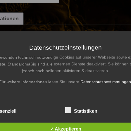
mationen
Datenschutzeinstellungen
erwenden technisch notwendige Cookies auf unserer Webseite sowie e
xtra.
ste. Standardmäßig sind alle externen Dienste deaktiviert. Sie können 
en, ist dieser Ohrring ein absolutes Must-Have für jede
jedoch nach belieben aktivieren & deaktivieren.
ig und bleibt dank seiner hohen Qualität lange Zeit st
Für weitere Informationen lesen Sie unsere
Datenschutzbestimmungen
inwandfreiem Zustand bleibt, empfehlen wir, es regelmäß
es Tuch und sanfte Reinigungsmittel, um Schmutz und 
senziell
Statistiken
ucks mit Wasser oder Feuchtigkeit.
✓ Akzeptieren
 trockenen und sauberen Ort auf.