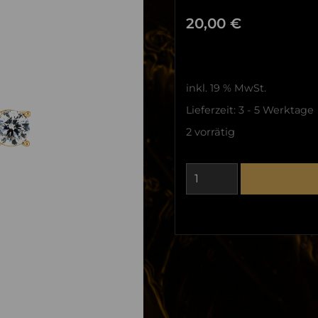
20,00
€
inkl. 19 % MwSt.
Lieferzeit:
3 - 5 Werktage
2 vorrätig
Diamond
Plate
Ear
Studs
Menge