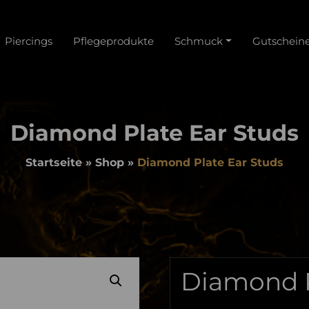
Piercings
Pflegeprodukte
Schmuck
Gutschein
tscheine
tich
Diamond Plate Ear Studs
Startseite
»
Shop
»
Diamond Plate Ear Studs
Diamond P