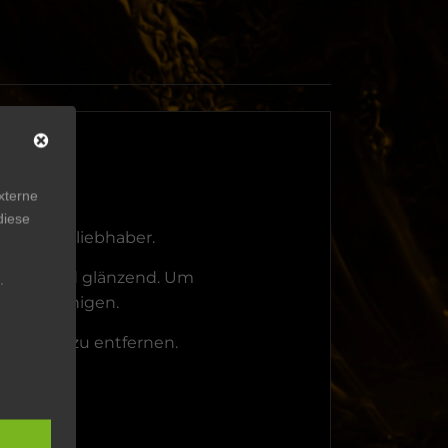
xterne
diese
n Schmuckliebhaber.
rahlend und glänzend. Um
.
ig zu reinigen.
Schweiß zu entfernen.