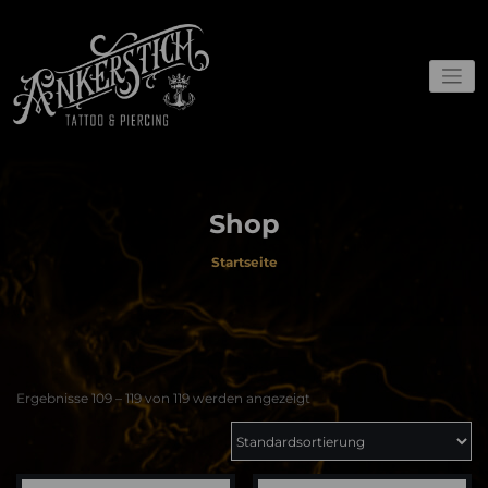
Zum
Inhalt
springen
Webshop und Gutscheine
Ankerstich
Shop
Startseite
Ergebnisse 109 – 119 von 119 werden angezeigt