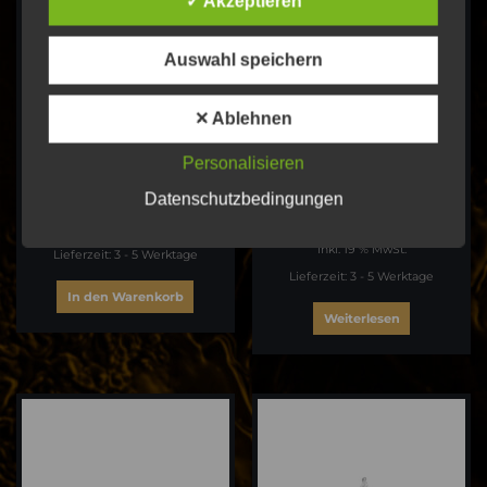
✓ Akzeptieren
Auswahl speichern
✕ Ablehnen
Personalisieren
Wavy O Links Ear Studs
Wavy O Links Ear Studs
Gold Plated
Datenschutzbedingungen
20,00
€
20,00
€
inkl. 19 % MwSt.
inkl. 19 % MwSt.
Lieferzeit:
3 - 5 Werktage
Lieferzeit:
3 - 5 Werktage
In den Warenkorb
Weiterlesen