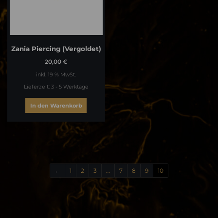
Zania Piercing (vergoldet)
20,00
€
inkl. 19 % MwSt.
Lieferzeit:
3 - 5 Werktage
In den Warenkorb
←
1
2
3
…
7
8
9
10